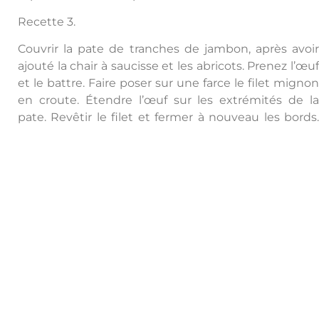
Recette 3.
Couvrir la pate de tranches de jambon, après avoir
ajouté la chair à saucisse et les abricots. Prenez l’œuf
et le battre. Faire poser sur une farce le filet mignon
en croute. Étendre l’œuf sur les extrémités de la
pate. Revêtir le filet et fermer à nouveau les bords.
Trancher le surplus de la
pate
selon vos goûts.
Recette 4.
Mettre le filet en
croute
sur une feuille sulfurisée
Faire passer l’œuf. Le déposer dans un réfrigérateur
et le laisser pendant 15 minutes environ. Faire sortir
ce dernier (le filet en croute) et le mettre à nouveau
dans un four et le faire cuire 25-30 minutes à une
température d’environ 60 °C. Les couper, une fois les
avoir fait sortir du four.