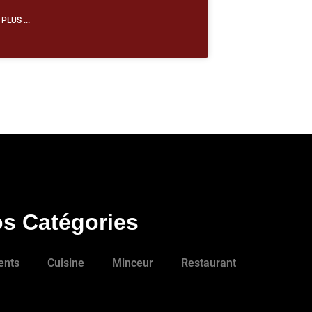
 PLUS ...
s Catégories
ents
Cuisine
Minceur
Restaurant