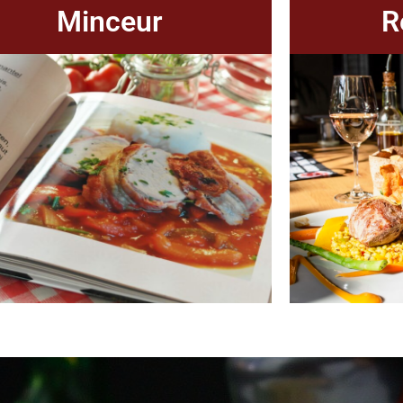
Minceur
R