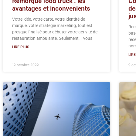
Remorque food truck : les
Co
avantages et inconvenients
de
ju
Votre idée, votre carte, votre identité de
marque, votre stratégie marketing, tout est
Rec
presque finalisé pour débuter votre activité de
base
restauration ambulante. Seulement, il vous
rece
nom
LIRE PLUS ...
LIRE
12 octobre 2022
9 oc