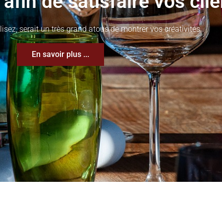
afin de satisfaire vos clie
lisez, serait un très grand atous de montrer vos créativités .
En savoir plus ...