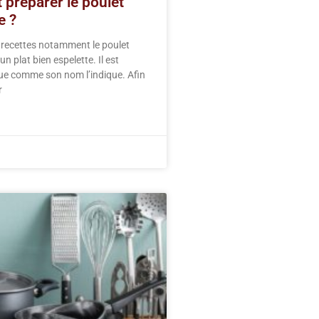
preparer le poulet
e ?
 recettes notamment le poulet
n plat bien espelette. Il est
ue comme son nom l’indique. Afin
r