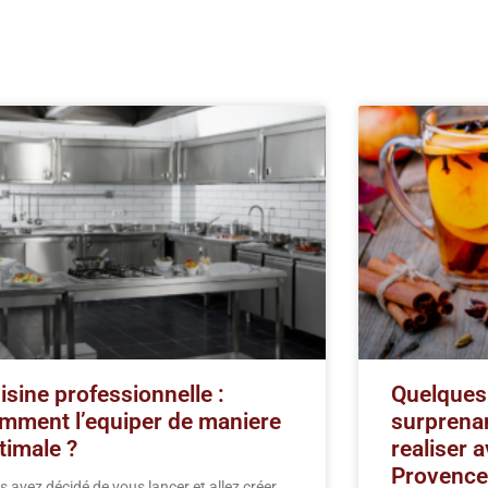
isine professionnelle :
Quelques
mment l’equiper de maniere
surprenan
timale ?
realiser 
Provence
 avez décidé de vous lancer et allez créer