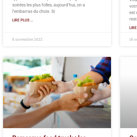
soirées les plus folles, aujourd’hui, on a
votr
l’embarras du choix. Si
est
res
LIRE PLUS ...
LIRE
8 novembre 2022
18 o