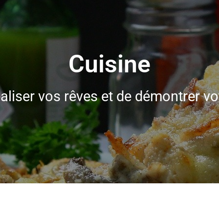
Cuisine
En Savoir plus ...
biance par l'utilisation d'un équi
éaliser vos rêves et de démontrer v