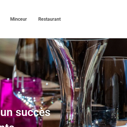
Minceur
Restaurant
 un succès